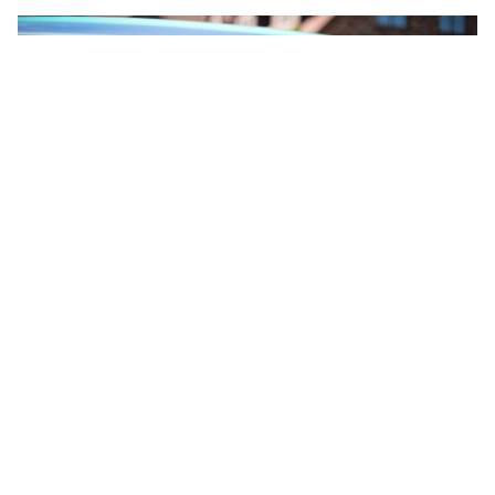
Röka e-cigaretter i bilen – är det
farligt?
Alla vet att cigaretter inte är bra för hälsan, men det
hindrar inte vissa från att röka ändå. Även om det var