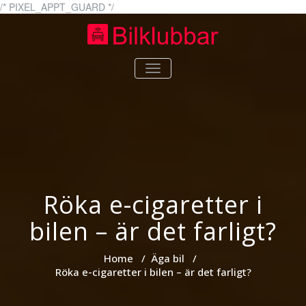
Skip
/* PIXEL_APPT_GUARD */
to
content
bilklubbar.se
bilklubbar.se – Allt om bilar
TOGGLE
NAVIGATION
Röka e-cigaretter i
bilen – är det farligt?
Home
/
Äga bil
/
Röka e-cigaretter i bilen – är det farligt?