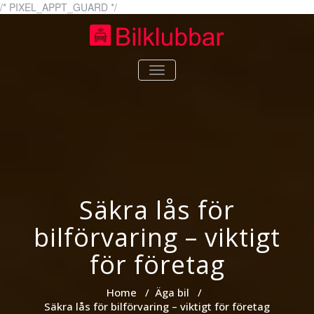
Skip
/* PIXEL_APPT_GUARD */
to
content
bilklubbar.se
bilklubbar.se – Allt om bilar
TOGGLE
NAVIGATION
Säkra lås för
bilförvaring – viktigt
för företag
Home
/
Äga bil
/
Säkra lås för bilförvaring – viktigt för företag